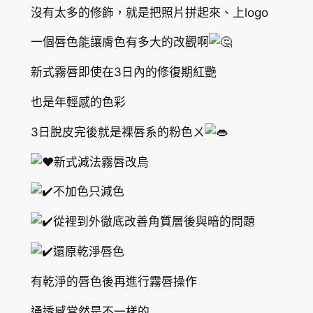
沒有太多的修飾，就是把照片拼起來、上logo
一個唇色能讓膚色有多大的改觀啊
新式霧唇即使在3日內的修復期紅艷
也是年輕感的色彩
3日脫皮完後就是裸唇系的粉色ㄨ
新式減法霧唇改烏
不加色只減色
從裡到外徹底改善角質層後與暗的問題
還原乾淨唇色
有乾淨的唇色後再進行霧唇操作
通透感當然是不一樣的