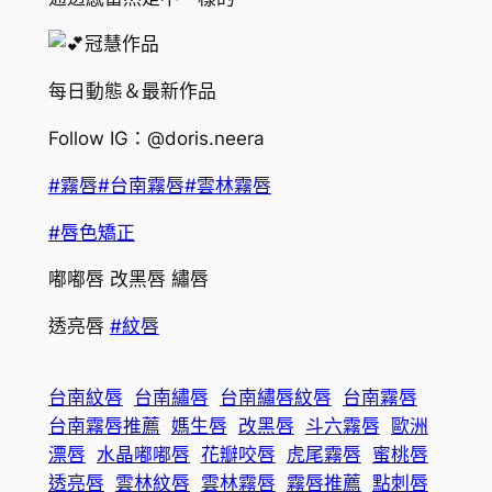
冠慧作品
每日動態＆最新作品
Follow IG：@doris.neera
#霧唇
#台南霧唇
#雲林霧唇
#唇色矯正
嘟嘟唇 改黑唇 繡唇
透亮唇
#紋唇
台南紋唇
台南繡唇
台南繡唇紋唇
台南霧唇
台南霧唇推薦
媽生唇
改黑唇
斗六霧唇
歐洲
漂唇
水晶嘟嘟唇
花瓣咬唇
虎尾霧唇
蜜桃唇
透亮唇
雲林紋唇
雲林霧唇
霧唇推薦
點刺唇