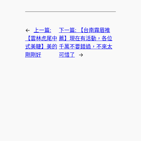
←
上一篇:
下一篇:
【台南霧眉推
【雲林虎尾中
薦】現在有活動，各位
式美睫】美的
千萬不要錯過，不來太
剛剛好
可惜了
→