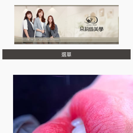
跳
至
主
要
內
容
選單