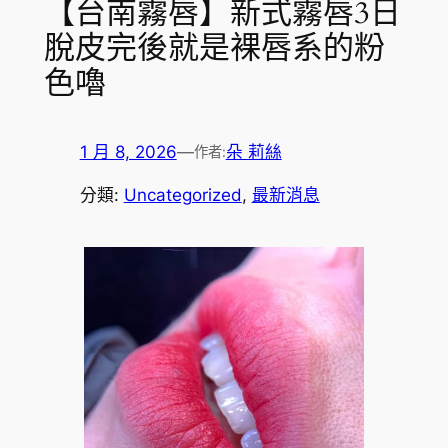
【台南霧唇】新式霧唇3日
脫皮完後就是裸唇系的粉
色嚕
1 月 8, 2026
—
朵 莉絲
作者:
分類:
Uncategorized
, 
最新消息