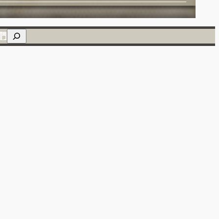
搜
們
尋