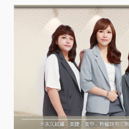
跳
至
主
要
內
容