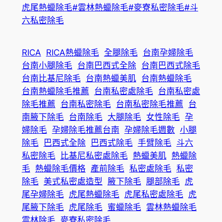
虎尾熱蠟除毛
#雲林熱蠟除毛
#麥寮私密除毛
#斗
六私密除毛
RICA
RICA熱蠟除毛
全腿除毛
台南孕婦除毛
台南小腿除毛
台南巴西式全除
台南巴西式除毛
台南比基尼除毛
台南熱蠟美肌
台南熱蠟除毛
台南熱蠟除毛推薦
台南私密處除毛
台南私密處
除毛推薦
台南私密除毛
台南私密除毛推薦
台
南腋下除毛
台南除毛
大腿除毛
女性除毛
孕
婦除毛
孕婦除毛推薦台南
孕婦除毛週數
小腿
除毛
巴西式全除
巴西式除毛
手臂除毛
斗六
私密除毛
比基尼私密處除毛
熱蠟美肌
熱蠟除
毛
熱蠟除毛價格
產前除毛
私密處除毛
私密
除毛
美式私密處造型
腋下除毛
腿部除毛
虎
尾孕婦除毛
虎尾熱蠟除毛
虎尾私密處除毛
虎
尾腋下除毛
虎尾除毛
蜜蠟除毛
雲林熱蠟除毛
雲林除毛
麥寮私密除毛