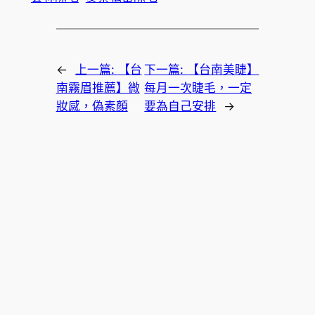
←
上一篇:
【台
下一篇:
【台南美睫】
南霧眉推薦】微
每月一次睫毛，一定
妝感，偽素顏
要為自己安排
→