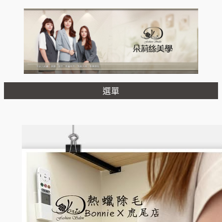
跳
至
主
要
內
容
選單