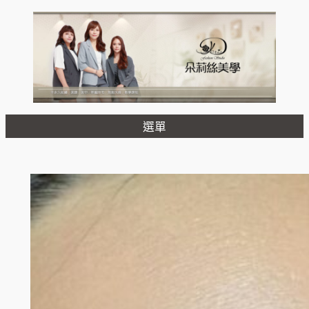
跳
至
主
要
內
容
選單