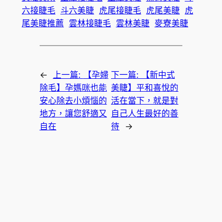
六接睫毛
斗六美睫
虎尾接睫毛
虎尾美睫
虎
尾美睫推薦
雲林接睫毛
雲林美睫
麥寮美睫
←
上一篇:
【孕婦
下一篇:
【新中式
除毛】孕媽咪也能
美睫】平和喜悅的
安心除去小煩惱的
活在當下，就是對
地方，讓您舒適又
自己人生最好的善
自在
待
→