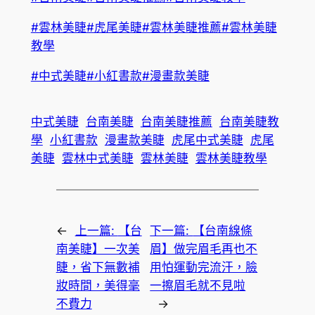
#雲林美睫
#虎尾美睫
#雲林美睫推薦
#雲林美睫
教學
#中式美睫
#小紅書款
#漫畫款美睫
中式美睫
台南美睫
台南美睫推薦
台南美睫教
學
小紅書款
漫畫款美睫
虎尾中式美睫
虎尾
美睫
雲林中式美睫
雲林美睫
雲林美睫教學
←
上一篇:
【台
下一篇:
【台南線條
南美睫】一次美
眉】做完眉毛再也不
睫，省下無數補
用怕運動完流汗，臉
妝時間，美得毫
一擦眉毛就不見啦
不費力
→