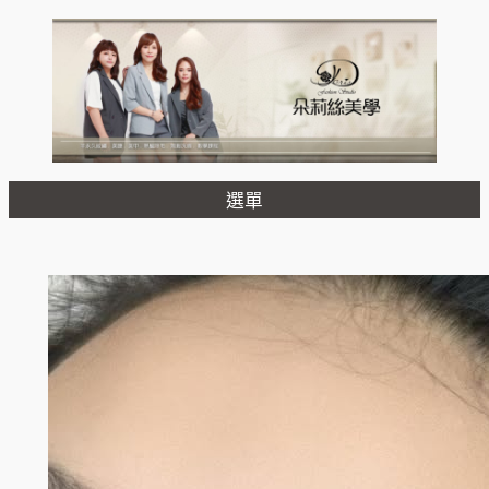
跳
至
主
要
內
容
選單