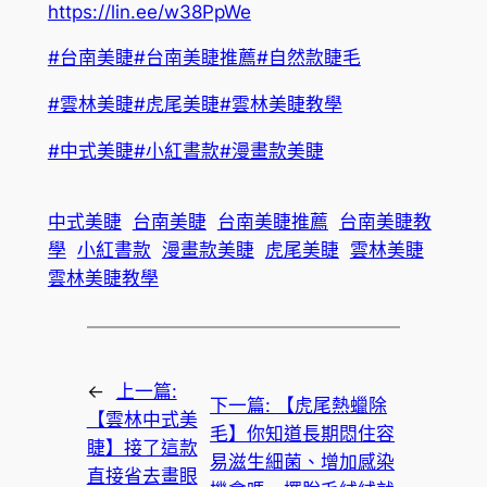
https://lin.ee/w38PpWe
#台南美睫
#台南美睫推薦
#自然款睫毛
#雲林美睫
#虎尾美睫
#雲林美睫教學
#中式美睫
#小紅書款
#漫畫款美睫
中式美睫
台南美睫
台南美睫推薦
台南美睫教
學
小紅書款
漫畫款美睫
虎尾美睫
雲林美睫
雲林美睫教學
←
上一篇:
下一篇:
【虎尾熱蠟除
【雲林中式美
毛】你知道長期悶住容
睫】接了這款
易滋生細菌、增加感染
直接省去畫眼