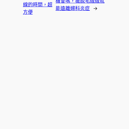
機會嗎，擺脫毛絨絨就
線的時間，超
能遠離婦科炎症
→
方便