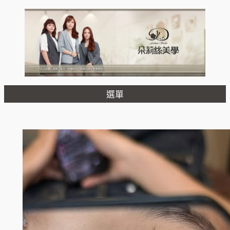
跳
至
主
要
內
容
選單