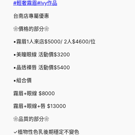
#輕奢霧眉
#Ivy作品
台南店專屬優惠
❀價格的部分❀
▪︎霧眉1人來店$5000/ 2人$4600/位
▪︎美瞳眼線 活動價$3200
▪︎晶透裸唇 活動價$5400
▪︎組合價
霧眉+眼線 $8000
霧眉+眼線+唇 $13000
❀品質的部分❀
✓植物性色乳後期穩定不變色