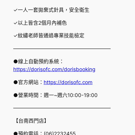
✓一人一套拋棄式針具，安全衛生
✓以上皆含2個月內補色
✓紋繡老師皆通過專業技能檢定
———————————————————
●線上自動預約系統：
https://dorisofc.com/dorisbooking
●官方網站：
https://dorisofc.com
●營業時間：週一~週六10:00-19:00
———————————————————
【台南西門店】
●預約電話：(06)2232455