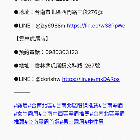
●地址：台南市北區西門路三段276號
●LINE：@jzy6988m
https://lin.ee/w38PpWe
【雲林虎尾店】
●預約電話：0980303123
●地址：雲林縣虎尾鎮文科路1267號
●LINE：@dorishw
https://lin.ee/mkDARos
———
#霧眉
#台南北區
#台南北區眼線推薦
#台南霧眉
#女生霧眉
#台南中西區霧眉推薦
#台南北區霧眉
推薦
#台南霧眉首選
#男士霧眉
#中性眉