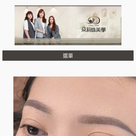
跳
至
主
要
內
容
選單