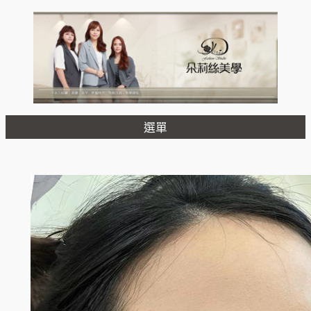
跳
至
主
要
內
容
選單