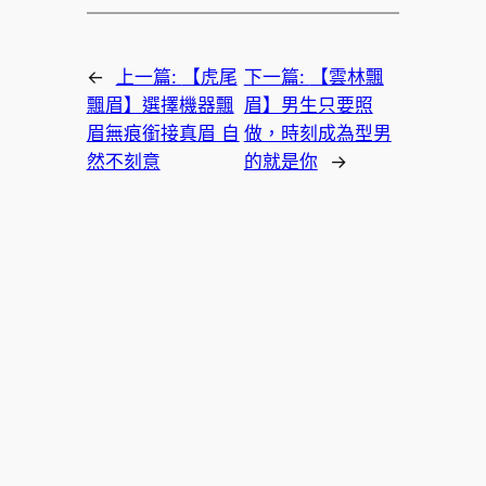
←
上一篇:
【虎尾
下一篇:
【雲林飄
飄眉】選擇機器飄
眉】男生只要照
眉無痕銜接真眉 自
做，時刻成為型男
然不刻意
的就是你
→