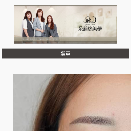
跳
至
主
要
內
容
選單