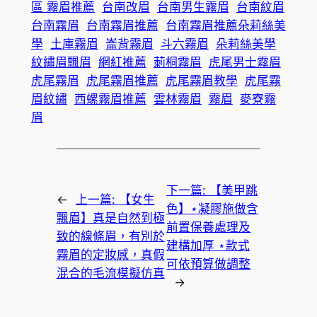
區 霧眉推薦
台南改眉
台南男生霧眉
台南紋眉
台南霧眉
台南霧眉推薦
台南霧眉推薦朵莉絲美
學
土庫霧眉
崙背霧眉
斗六霧眉
朵莉絲美學
紋繡眉飄眉
網紅推薦
莿桐霧眉
虎尾男士霧眉
虎尾霧眉
虎尾霧眉推薦
虎尾霧眉教學
虎尾霧
眉紋繡
西螺霧眉推薦
雲林霧眉
霧眉
麥寮霧
眉
下一篇:
【美甲跳
←
上一篇:
【女生
色】⋆凝膠施做含
飄眉】真是自然到極
前置保養處理及
致的線條眉，有別於
建構加厚 ⋆款式
霧眉的定妝感，真假
可依預算做調整
混合的毛流模擬仿真
→