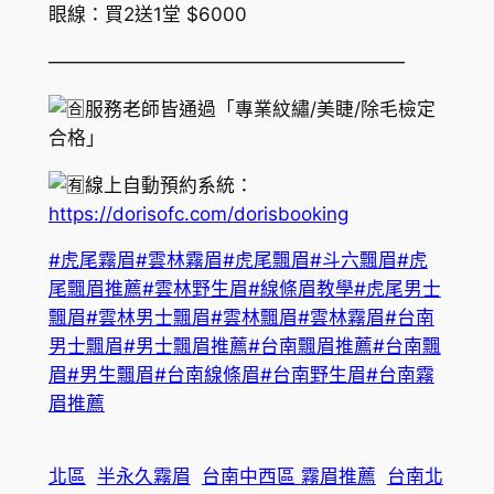
眼線：買2送1堂 $6000
———————————————————
服務老師皆通過「專業紋繡/美睫/除毛檢定
合格」
線上自動預約系統：
https://dorisofc.com/dorisbooking
#虎尾霧眉
#雲林霧眉
#虎尾飄眉
#斗六飄眉
#虎
尾飄眉推薦
#雲林野生眉
#線條眉教學
#虎尾男士
飄眉
#雲林男士飄眉
#雲林飄眉
#雲林霧眉
#台南
男士飄眉
#男士飄眉推薦
#台南飄眉推薦
#台南飄
眉
#男生飄眉
#台南線條眉
#台南野生眉
#台南霧
眉推薦
北區
半永久霧眉
台南中西區 霧眉推薦
台南北