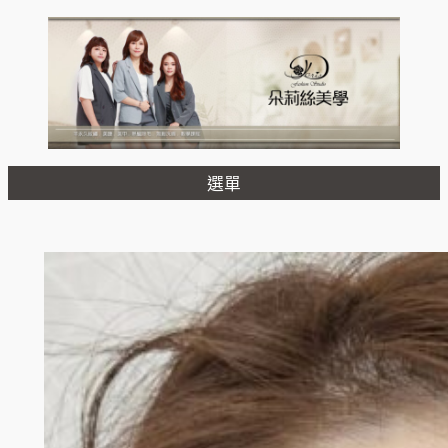
跳
至
主
要
內
容
選單