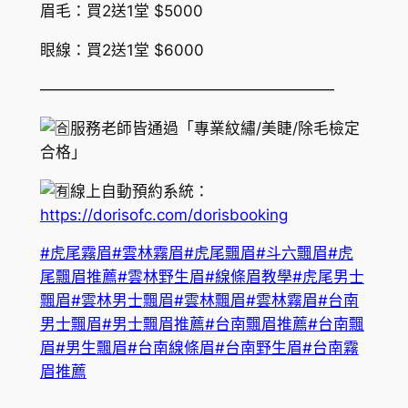
眉毛：買2送1堂 $5000
眼線：買2送1堂 $6000
———————————————————
服務老師皆通過「專業紋繡/美睫/除毛檢定
合格」
線上自動預約系統：
https://dorisofc.com/dorisbooking
#虎尾霧眉
#雲林霧眉
#虎尾飄眉
#斗六飄眉
#虎
尾飄眉推薦
#雲林野生眉
#線條眉教學
#虎尾男士
飄眉
#雲林男士飄眉
#雲林飄眉
#雲林霧眉
#台南
男士飄眉
#男士飄眉推薦
#台南飄眉推薦
#台南飄
眉
#男生飄眉
#台南線條眉
#台南野生眉
#台南霧
眉推薦