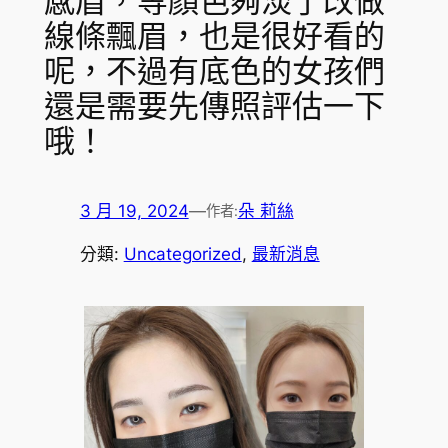
感眉，等顏色夠淡了改做
線條飄眉，也是很好看的
呢，不過有底色的女孩們
還是需要先傳照評估一下
哦！
3 月 19, 2024
—
朵 莉絲
作者:
分類:
Uncategorized
, 
最新消息