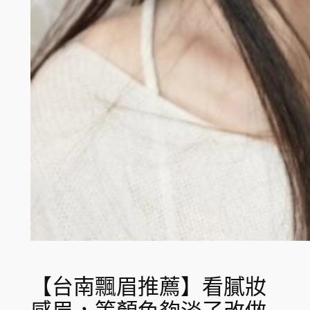
【台南飄眉推薦】看膩妝