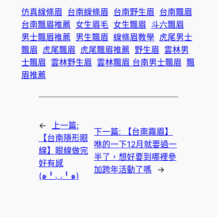
仿真線條眉
台南線條眉
台南野生眉
台南飄眉
台南飄眉推薦
女生眉毛
女生飄眉
斗六飄眉
男士飄眉推薦
男生飄眉
線條眉教學
虎尾男士
飄眉
虎尾飄眉
虎尾飄眉推薦
野生眉
雲林男
士飄眉
雲林野生眉
雲林飄眉 台南男士飄眉
飄
眉推薦
←
上一篇:
下一篇:
【台南霧眉】
【台南隱形眼
咻的一下12月就要過一
線】眼線做完
半了，想好要到哪裡參
好有感
加跨年活動了嗎
→
(๑╹◡╹๑)