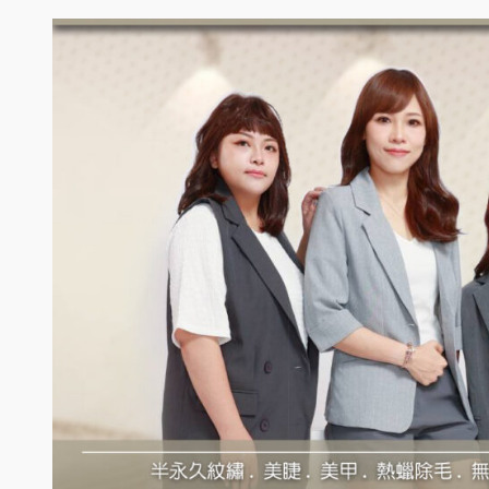
跳
至
主
要
內
容