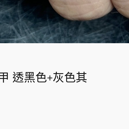
甲 透黑色+灰色其