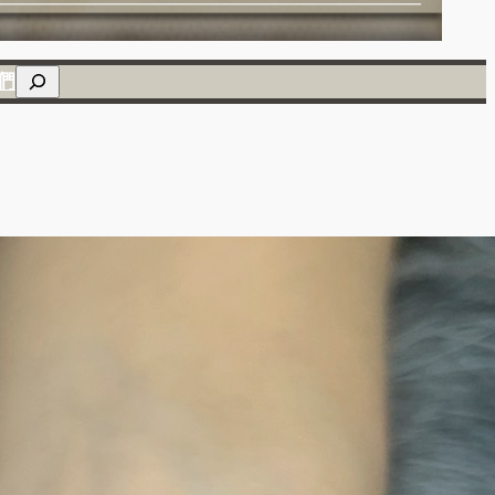
搜
們
尋