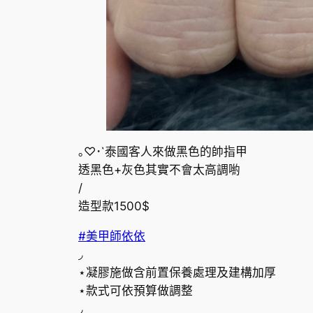
｡♡･῾泰國客人來做黑色的帥指甲
透黑色+灰色其實不會太高調喲
/
造型款1500$
#美甲師依依
◞
⋆凝膠施做含前置保養處理及建構加厚
⋆款式可依預算做調整
◞