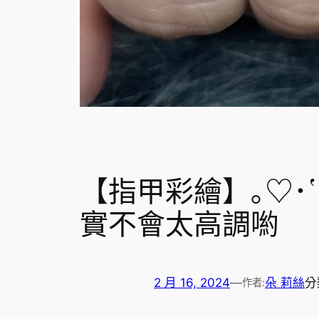
【指甲彩繪】｡♡･
實不會太高調喲
2 月 16, 2024
—
朵 莉絲
分
作者: